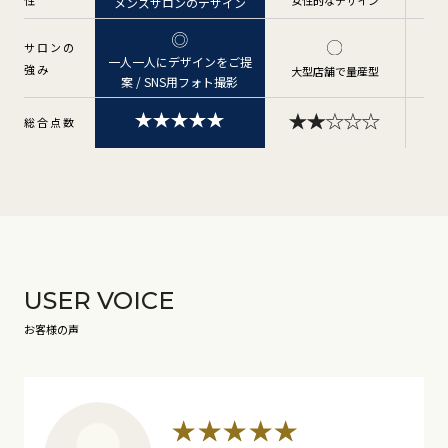
性
女性的なデザイン
メ
メンズサロンのデザイン
サロンの
一人一人にデザインをご提
強み
大型店舗で量産型
案 / SNS用フォト撮影
総合点数
USER VOICE
お客様の声