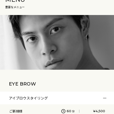
豊富なメニュー
初めてのワックス脱毛でわからないことも多い中丁寧に説明
してくださりとてもわかりやすかったです
もぎちゃんさん
男性/50代
全て丁寧で、良かったです
EYE BROW
アイブロウスタイリング
takaさん
ご新規様
男性/30代後半/会社員
60
¥4,500
分