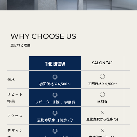
WHY CHOOSE US
選ばれる理由
SALON ”A”
価格
初回価格￥4,900〜
初
初回価格￥4,500〜
リピート
特典
学割有
リピーター割引、学割有
アクセス
恵比寿駅から徒歩7分
恵比寿駅東口 徒歩2分
恵
デザイン