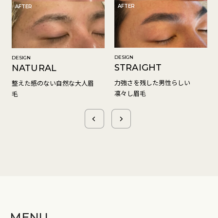
AFTER
AFTER
初めての眉毛サロンでしたが、接客と説明がとても丁寧で安
心して施術を受けることが出来ました。仕上がりもとても満
足です。ありがとうございました。
DESIGN
DESIGN
STRAIGHT
NATURAL
力強さを残した男性らしい
整えた感のない自然な大人眉
凛々し眉毛
毛
ジンさん
男性/40代/自営業
これ迄行った眉毛サロンさんの中で、1番施術が丁寧でした。
仕上がりも満足です！
MENU
男性/20代前半/学生