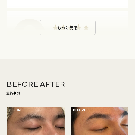
もっと見る
きっぐんさん
男性/30代前半/会社員
顔立ちに沿った眉毛の形の提案など細かくお話しし、非常に
満足する形で整えていただきました。違和感なく施術もして
いただき、安心安全で利用できる環境がとても良かったです。
駅近くでもあるのでぜひまた通わせていただきたいと思いま
BEFORE
AFTER
す。
施術事例
BEFORE
BEFORE
akiさん
男性/10代後半