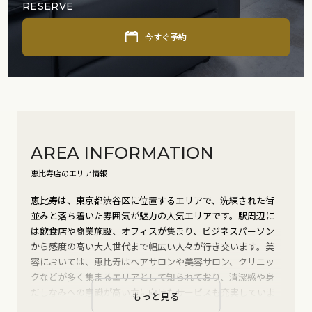
RESERVE
今すぐ予約
AREA INFORMATION
恵比寿店のエリア情報
恵比寿は、東京都渋谷区に位置するエリアで、洗練された街
並みと落ち着いた雰囲気が魅力の人気エリアです。駅周辺に
は飲食店や商業施設、オフィスが集まり、ビジネスパーソン
から感度の高い大人世代まで幅広い人々が行き交います。美
容においては、恵比寿はヘアサロンや美容サロン、クリニッ
クなどが多く集まるエリアとして知られており、清潔感や身
だしなみへの意識が高い方に向けたサービスも充実していま
もっと見る
す。落ち着きのある上質な環境の中で、自分らしさを引き出