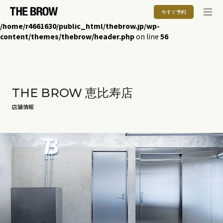
今すぐ予約
Warning
: Undefined array key "HTTP_ACCEPT_LANGUAGE" in
/home/r4661630/public_html/thebrow.jp/wp-
content/themes/thebrow/header.php
on line
56
THE BROW 恵比寿店
店舗情報