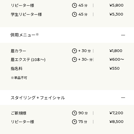
リピーター様
45
¥5,800
分
眉毛ケアで伺いました。とても丁寧でスピーディで大満足で
学生リピーター様
45
¥5,300
分
す。継続して通おうと思います。
併用メニュー
※
眉カラー
+ 30
¥1,800
分
ヒゲゴリラさん
眉エクステ (10本〜)
+ 30-
¥600〜
分
男性/30代前半/会社員
指名料
¥550
※単品不可
眉毛を作ってもらいました。
私自身知識もないまま訪れたのですが、丁寧に仕上がりイメ
ージを説明いただけました。
スタイリング + フェイシャル
自分でメンテナンスし、失敗した部分もカバーしていただき
ました。
仕上がりも当初思っていたよりかっこよくしていただき大変
ご新規様
90
¥7,200
分
満足です。
リピーター様
75
¥8,500
分
また伺います！