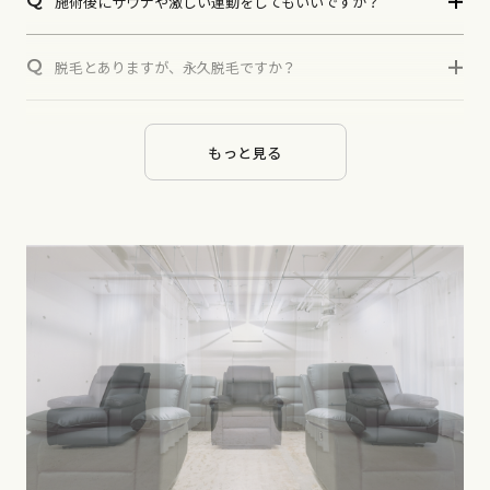
Q
施術後にサウナや激しい運動をしてもいいですか？
Q
脱毛とありますが、永久脱毛ですか？
Q
アイブロウはなぜ顔の印象に大きな影響を与えるのですか？
もっと見る
Q
アイブロウの形状はどうやって選べばいいですか？
Q
アイブロウの太さや濃さは個人の顔型によって変えるべきで
すか？
Q
アイブロウのメンテナンス方法はどうしたら良いですか？
Q
アイブロウの形状やカラーを選ぶ際に顔の特徴や肌のトーン
をどのように考慮すべきでしょうか？