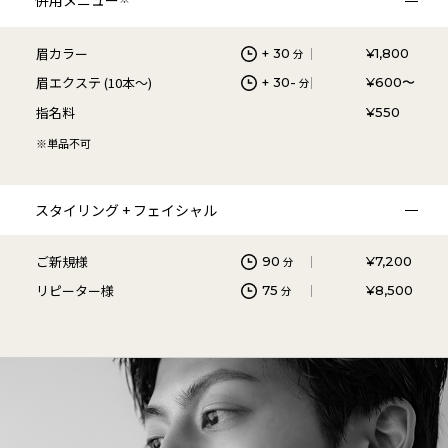
眉カラー
+ 30
¥1,800
分
眉エクステ (10本〜)
+ 30-
¥600〜
分
指名料
¥550
※単品不可
スタイリング + フェイシャル
ご新規様
90
¥7,200
分
リピーター様
75
¥8,500
分