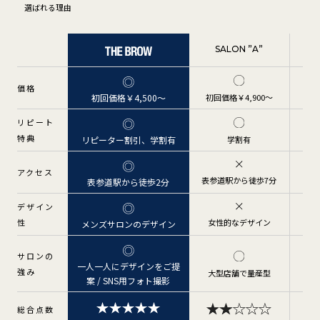
選ばれる理由
SALON ”A”
価格
初回価格￥4,900〜
初
初回価格￥4,500〜
リピート
特典
学割有
リピーター割引、学割有
アクセス
表参道駅から徒歩7分
表参道駅から徒歩2分
表
デザイン
性
女性的なデザイン
メ
メンズサロンのデザイン
サロンの
一人一人にデザインをご提
強み
大型店舗で量産型
案 / SNS用フォト撮影
総合点数