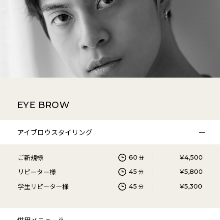
EYE BROW
アイブロウスタイリング
ご新規様
60
¥4,500
分
リピーター様
45
¥5,800
分
学生リピーター様
45
¥5,300
分
併用メニュー
※