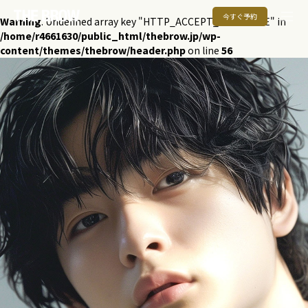
今すぐ予約
Warning
: Undefined array key "HTTP_ACCEPT_LANGUAGE" in
/home/r4661630/public_html/thebrow.jp/wp-
content/themes/thebrow/header.php
on line
56