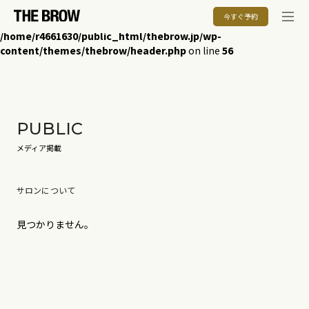
今すぐ予約
Warning
: Undefined array key "HTTP_ACCEPT_LANGUAGE" in
/home/r4661630/public_html/thebrow.jp/wp-
content/themes/thebrow/header.php
on line
56
PUBLIC
メディア掲載
サロンについて
見つかりません。