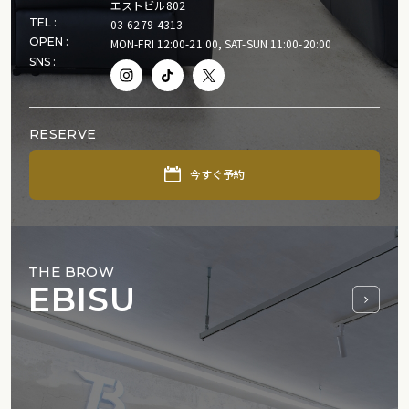
エストビル802
TEL :
03-6279-4313
OPEN :
MON-FRI 12:00-21:00, SAT-SUN 11:00-20:00
SNS :
RESERVE
今すぐ予約
THE BROW
EBISU